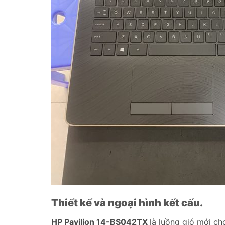
Thiết kế và ngoại hình kết cấu.
HP Pavilion 14-BS042TX
là luồng gió mới c