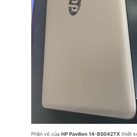
Phần vỏ của
HP Pavilion 14-BS042TX
thiết k