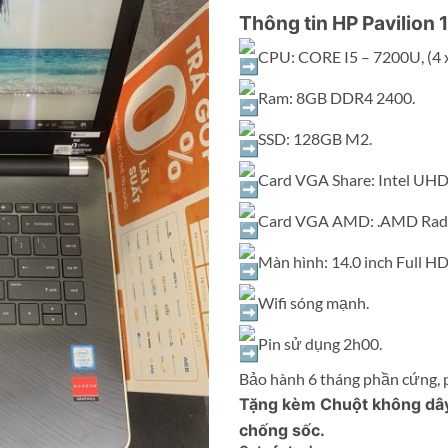
Thông tin HP Pavilio
CPU: CORE I5 – 7200U, (4 x
Ram: 8GB DDR4 2400.
SSD: 128GB M2.
Card VGA Share: Intel UHD
Card VGA AMD: .AMD Rad
Màn hình: 14.0 inch Full HD
Wifi sóng mạnh.
Pin sử dụng 2h00.
Bảo hành 6 tháng phần cứng,
Tặng kèm Chuột không dây L
chống sốc.