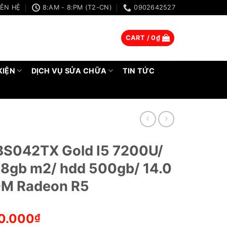
IÊN HỆ
8:AM - 8:PM (T2-CN)
0902642527
CART /
0
₫
KIỆN
DỊCH VỤ SỬA CHỮA
TIN TỨC
-BS042TX Gold I5 7200U/
28gb m2/ hdd 500gb/ 14.0
ADM Radeon R5
0.000
₫