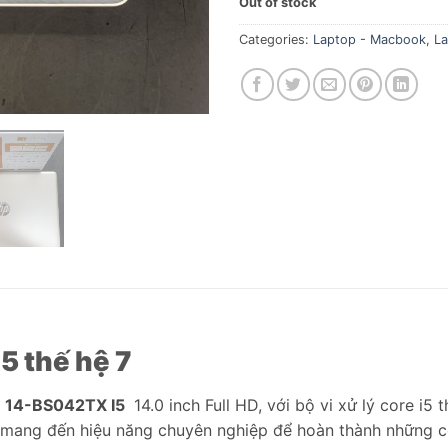
Out of stock
Categories:
Laptop - Macbook
,
L
5 thế hệ 7
on 14-BS042TX I5
14.0 inch Full HD, với bộ vi xử lý core i
, mang đến hiệu năng chuyên nghiệp để hoàn thành những c