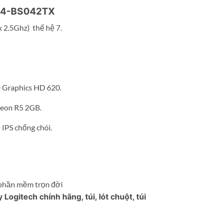
n 14-BS042TX
 2.5Ghz) thế hệ 7.
 Graphics HD 620.
eon R5 2GB.
 IPS chống chói.
 phần mềm trọn đời
ogitech chính hãng, túi, lót chuột, túi