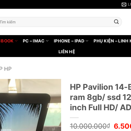
L
arch
r:
CBOOK
PC – IMAC
IPHONE – IPAD
PHỤ KIỆN – LINH 
LIÊN HỆ
P HP
HP Pavilion 14
ram 8gb/ ssd 1
inch Full HD/ 
10.000.000
6.50
₫