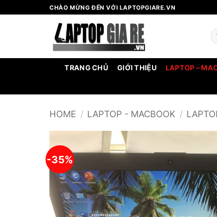
Bỏ
CHÀO MỪNG ĐẾN VỚI LAPTOPGIARE.VN
qua
nội
Se
dung
fo
TRANG CHỦ
GIỚI THIỆU
LAPTOP – MA
HOME
/
LAPTOP - MACBOOK
/
LAPTO
-35%