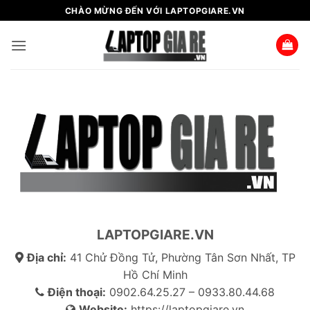
Bỏ
CHÀO MỪNG ĐẾN VỚI LAPTOPGIARE.VN
qua
nội
dung
LAPTOPGIARE.VN
Địa chỉ:
41 Chử Đồng Tử, Phường Tân Sơn Nhất, TP
Hồ Chí Minh
Điện thoại:
0902.64.25.27 – 0933.80.44.68
Website:
https://laptopgiare.vn