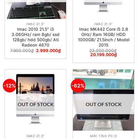
IMAC 21.5"
IMAC 21.5"
Imac 2010 21.5″ i3
Imac MK442 Core i5 2.8
3.06GHz/ ram 8gb/ ssd
GHz/ Ram 16GB/ HDD
128gb/ hdd 500gb/ Ati
1000GB/ 21.5inch / Model
Radeon 4670
2015
7.900.000
₫
2.999.000
₫
23.000.000
₫
20.199.000
₫
-12%
-62%
OUT OF STOCK
OUT OF STOCK
IMAC 21.5"
MÁY TÍNH PC I3