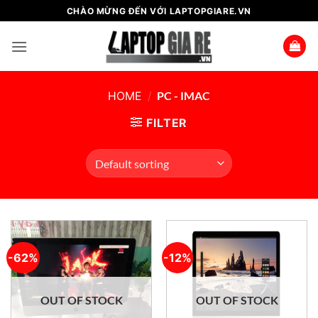
Bỏ
CHÀO MỪNG ĐẾN VỚI LAPTOPGIARE.VN
qua
nội
dung
HOME
/
PC - IMAC
FILTER
-62%
-12%
OUT OF STOCK
OUT OF STOCK