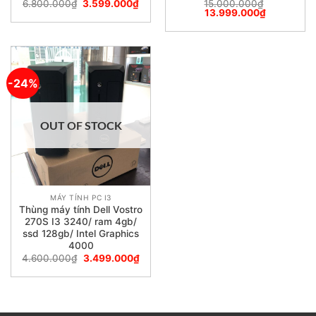
6.800.000
₫
3.599.000
₫
15.000.000
₫
13.999.000
₫
-24%
OUT OF STOCK
MÁY TÍNH PC I3
Thùng máy tính Dell Vostro
270S I3 3240/ ram 4gb/
ssd 128gb/ Intel Graphics
4000
4.600.000
₫
3.499.000
₫