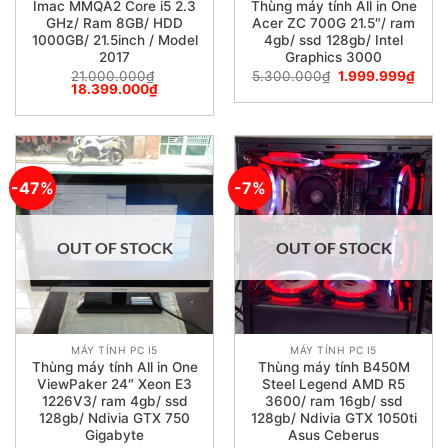
Imac MMQA2 Core i5 2.3
Thùng máy tính All in One
GHz/ Ram 8GB/ HDD
Acer ZC 700G 21.5″/ ram
1000GB/ 21.5inch / Model
4gb/ ssd 128gb/ Intel
2017
Graphics 3000
21.000.000
₫
5.300.000
₫
1.999.999
₫
18.399.000
₫
-47%
-7%
OUT OF STOCK
OUT OF STOCK
MÁY TÍNH PC I5
MÁY TÍNH PC I5
Thùng máy tính All in One
Thùng máy tính B450M
ViewPaker 24″ Xeon E3
Steel Legend AMD R5
1226V3/ ram 4gb/ ssd
3600/ ram 16gb/ ssd
128gb/ Ndivia GTX 750
128gb/ Ndivia GTX 1050ti
Gigabyte
Asus Ceberus